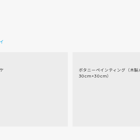
イ
ケ
ボタニーペインティング（木製
30cm×30cm）