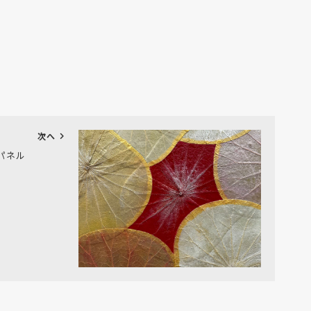
chevron_right
次へ
パネル