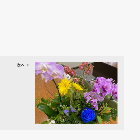
chevron_right
次へ