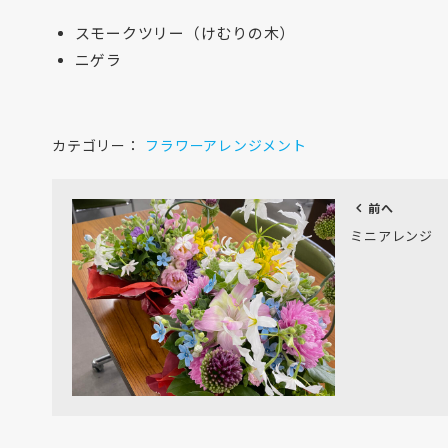
スモークツリー（けむりの木）
ニゲラ
カテゴリー：
フラワーアレンジメント
chevron_left
前へ
ミニアレンジ